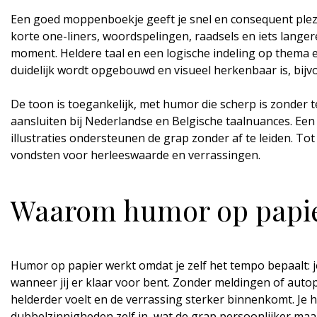
Een goed moppenboekje geeft je snel en consequent plezie
korte one-liners, woordspelingen, raadsels en iets langere 
moment. Heldere taal en een logische indeling op thema en
duidelijk wordt opgebouwd en visueel herkenbaar is, bijv
De toon is toegankelijk, met humor die scherp is zonder t
aansluiten bij Nederlandse en Belgische taalnuances. Een
illustraties ondersteunen de grap zonder af te leiden. To
vondsten voor herleeswaarde en verrassingen.
Waarom humor op papie
Humor op papier werkt omdat je zelf het tempo bepaalt: je
wanneer jij er klaar voor bent. Zonder meldingen of autop
helderder voelt en de verrassing sterker binnenkomt. Je h
dubbelzinnigheden zelf in, wat de grap persoonlijker maa