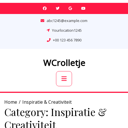
Skip
to
content
abc1245@example.com
Yourlocation1245
+00 123 456 7890
WCrolletje
Primary
Menu
Home
Inspiratie & Creativiteit
Category:
Inspiratie &
Creativiteit