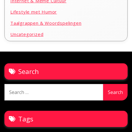
Internet & Meme Cultuur
Lifestyle met Humor
Taalgrappen & Woordspelingen
Uncategorized
Search
Search
for:
Tags