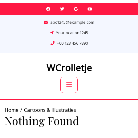
Skip
to
content
abc1245@example.com
Yourlocation1245
+00 123 456 7890
WCrolletje
Primary
Menu
Home
Cartoons & Illustraties
Nothing Found