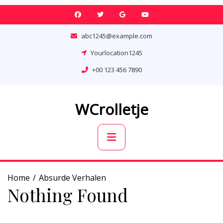
Skip
to
content
abc1245@example.com
Yourlocation1245
+00 123 456 7890
WCrolletje
Primary
Menu
Home
Absurde Verhalen
Nothing Found