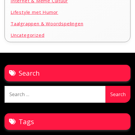
Internet & Meme Cultuur
Lifestyle met Humor
Taalgrappen & Woordspelingen
Uncategorized
Search
Search
for:
Tags