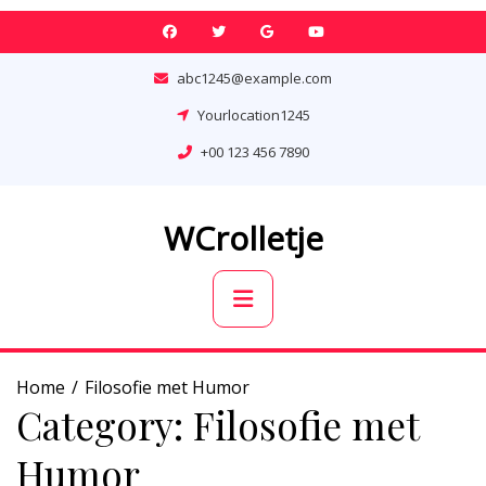
Skip
to
content
abc1245@example.com
Yourlocation1245
+00 123 456 7890
WCrolletje
Primary
Menu
Home
Filosofie met Humor
Category:
Filosofie met
Humor