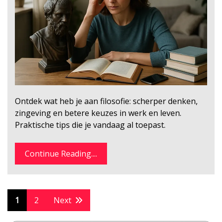
Ontdek wat heb je aan filosofie: scherper denken,
zingeving en betere keuzes in werk en leven.
Praktische tips die je vandaag al toepast.
Continue Reading....
Posts
1
2
Next
pagination